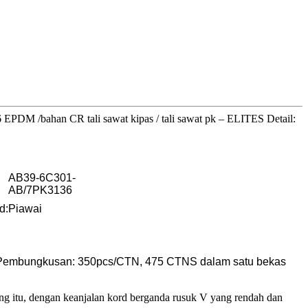
 EPDM /bahan CR tali sawat kipas / tali sawat pk – ELITES Detail:
AB39-6C301-
AB/7PK3136
d:
Piawai
ta Pembungkusan: 350pcs/CTN, 475 CTNS dalam satu bekas
ping itu, dengan keanjalan kord berganda rusuk V yang rendah dan