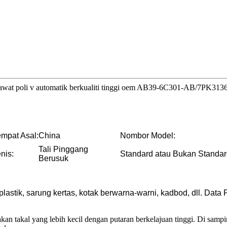
 sawat poli v automatik berkualiti tinggi oem AB39-6C301-AB/7PK3136
empat Asal:
China
Nombor Model:
Tali Pinggang
nis:
Standard atau Bukan Standar
Berusuk
stik, sarung kertas, kotak berwarna-warni, kadbod, dll. Da
akan takal yang lebih kecil dengan putaran berkelajuan tinggi. Di sam