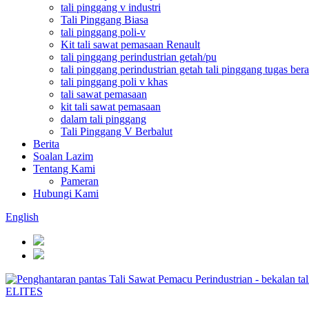
tali pinggang v industri
Tali Pinggang Biasa
tali pinggang poli-v
Kit tali sawat pemasaan Renault
tali pinggang perindustrian getah/pu
tali pinggang perindustrian getah tali pinggang tugas bera
tali pinggang poli v khas
tali sawat pemasaan
kit tali sawat pemasaan
dalam tali pinggang
Tali Pinggang V Berbalut
Berita
Soalan Lazim
Tentang Kami
Pameran
Hubungi Kami
English