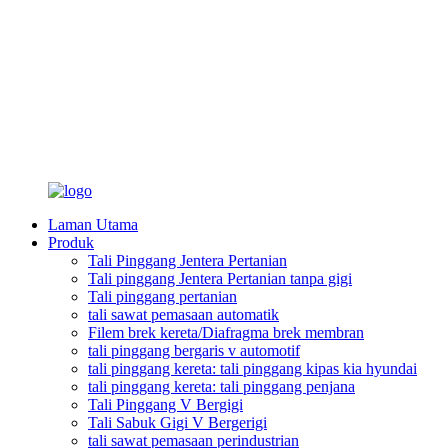
Laman Utama
Produk
Tali Pinggang Jentera Pertanian
Tali pinggang Jentera Pertanian tanpa gigi
Tali pinggang pertanian
tali sawat pemasaan automatik
Filem brek kereta/Diafragma brek membran
tali pinggang bergaris v automotif
tali pinggang kereta: tali pinggang kipas kia hyundai
tali pinggang kereta: tali pinggang penjana
Tali Pinggang V Bergigi
Tali Sabuk Gigi V Bergerigi
tali sawat pemasaan perindustrian