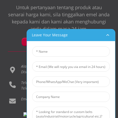
Untuk pertanyaan tentang produk atau
senarai harga kami, sila tinggalkan emel anda
kepada kami dan kami akan menghubungi
anda dalam masa 24 jam.
Leave Your Message
PERTANYAAN SEKARANG
Alamat: 68 East Ring Road, Yuelin Street, Fenghua
District, Ningbo City, Zhejiang, China
Telefon: 86-0574-88537016
Telefon Bimbit: 86-15606687024
Emel: anna@ramelman.com