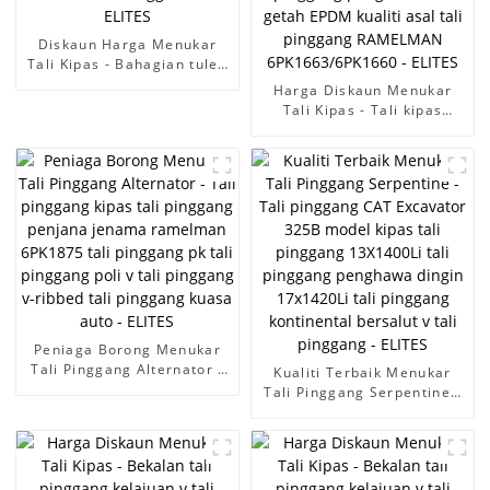
Diskaun Harga Menukar
Tali Kipas - Bahagian tulen
sesuai untuk KOMATSU 360
Harga Diskaun Menukar
excavator belt fan belt
Tali Kipas - Tali kipas
8PK1217 8PK1615
CITROEN/PEUGEOT
continental belt ramelman
5750.A1/6PK1665 tali
cogged v belt - ELITES
pinggang alternator tali
pinggang penghantaran
getah EPDM kualiti asal tali
pinggang RAMELMAN
6PK1663/6PK1660 - ELITES
Peniaga Borong Menukar
Tali Pinggang Alternator -
Kualiti Terbaik Menukar
Tali pinggang kipas tali
Tali Pinggang Serpentine -
pinggang penjana jenama
Tali pinggang CAT
ramelman 6PK1875 tali
Excavator 325B model
pinggang pk tali pinggang
kipas tali pinggang
poli v tali pinggang v-
13X1400Li tali pinggang
ribbed tali pinggang kuasa