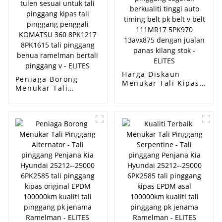
pinggang kipas
pinggang kipas
bahan EPDM / CR/
bahan EPDM / CR/
tali pinggang pk -
tali pinggang pk -
ELITES
ELITES
Harga Diskaun
Peniaga Borong
Menukar Tali Kipas -
Menukar Tali
Tali pinggang
Pinggang Alternator
segerak berkualiti
- Alat ganti tulen
tinggi auto timing
sesuai untuk tali
belt pk belt v belt
pinggang kipas tali
111MR17 5PK970
pinggang penggali
13avx875 dengan
KOMATSU 360
jualan panas kilang
8PK1217 8PK1615
stok - ELITES
tali pinggang benua
ramelman bertali
pinggang v - ELITES