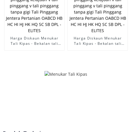
penghawa dingin 17x1420Li
auto - ELITES
tali pinggang kontinental
bersalut v tali pinggang -
ELITES
Harga Diskaun Menukar
Harga Diskaun Menukar
Tali Kipas - Bekalan tali
Tali Kipas - Bekalan tali
pinggang kelajuan v tali
pinggang kelajuan v tali
pinggang v tali pinggang
pinggang v tali pinggang
tanpa gigi Tali Pinggang
tanpa gigi Tali Pinggang
Jentera Pertanian OABCD
Jentera Pertanian OABCD
HB HC HI HJ HK HQ SC SB
HB HC HI HJ HK HQ SC SB
DPL - ELITES
DPL - ELITES