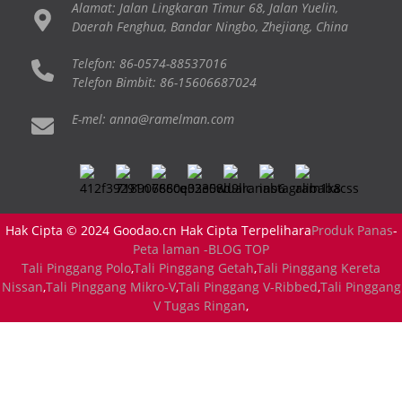
Alamat: Jalan Lingkaran Timur 68, Jalan Yuelin,
Daerah Fenghua, Bandar Ningbo, Zhejiang, China
Telefon: 86-0574-88537016
Telefon Bimbit: 86-15606687024
E-mel: anna@ramelman.com
Hak Cipta © 2024 Goodao.cn Hak Cipta Terpelihara
Produk Panas
-
Peta laman -
BLOG TOP
Tali Pinggang Polo
,
Tali Pinggang Getah
,
Tali Pinggang Kereta
Nissan
,
Tali Pinggang Mikro-V
,
Tali Pinggang V-Ribbed
,
Tali Pinggang
V Tugas Ringan
,