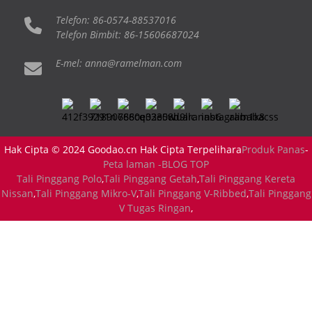
Telefon: 86-0574-88537016
Telefon Bimbit: 86-15606687024
E-mel: anna@ramelman.com
Hak Cipta © 2024 Goodao.cn Hak Cipta Terpelihara
Produk Panas
-
Peta laman -
BLOG TOP
Tali Pinggang Polo
,
Tali Pinggang Getah
,
Tali Pinggang Kereta
Nissan
,
Tali Pinggang Mikro-V
,
Tali Pinggang V-Ribbed
,
Tali Pinggang
V Tugas Ringan
,