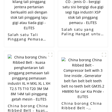
pk jenama
Ramelman - ELITES
Salah satu yang
Paling Hangat untuk
Salah satu Tali
944 Timing Belt -
Pinggang Pemasa
Jenis A jenis B jenis
Terhangat untuk 944
CO - jenis O -
- Semua jenis
bergigi satu sisi
bekalan kilang tali
bergigi dua gigi segi
pinggang jentera
tiga industri XSP
pertanian berkualiti
stok tali pinggang
asli dengan stok tali
pemacu - ELITES
pinggang laju gigi
atau tiada gigi -
ELITES
China borong China
China borong China
Ribbed Belt -
Ribbed Belt - kuasa