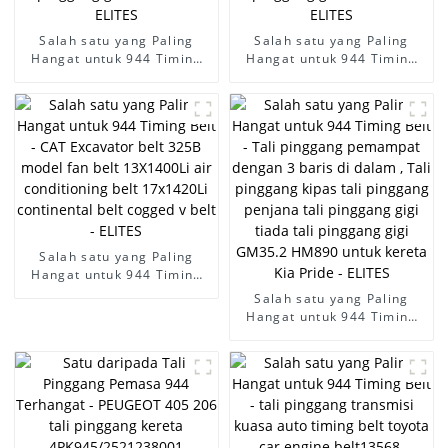
Salah satu yang Paling
Salah satu yang Paling
Hangat untuk 944 Timing
Hangat untuk 944 Timing
Belt - kuasa penghantaran
Belt - kuasa penghantaran
tali pinggang pemasaan
tali pinggang pemasaan
tali pinggang pemasaan
tali pinggang pemasaan
industri XL H MXL XL L XH
industri XL H MXL XL L XH
T2.5 T5 T10 T20 3M 5M 8M
T2.5 T5 T10 T20 3M 5M 8M
14M tali pinggang getah
14M tali pinggang getah
mesin - ELITES
mesin - ELITES
Salah satu yang Paling
Hangat untuk 944 Timing
Belt - CAT Excavator belt
Salah satu yang Paling
325B model fan belt
Hangat untuk 944 Timing
13X1400Li air conditioning
Belt - Tali pinggang
belt 17x1420Li continental
pemampat dengan 3 baris
belt cogged v belt - ELITES
di dalam , Tali pinggang
kipas tali pinggang penjana
tali pinggang gigi tiada tali
pinggang gigi GM35.2
HM890 untuk kereta Kia