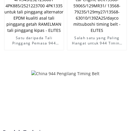
Pride - ELITES
Satu daripada Tali
Salah satu yang Paling
Pinggang Pemasa 944
Hangat untuk 944 Timing
Terhangat - PEUGEOT 405
Belt - tali pinggang
206 tali pinggang kereta
transmisi kuasa auto
4PK945/2521238001
timing belt toyota car
4PK885/2521223700
engine belt13568-
4PK1335 untuk tali
59065/129MR31/ 13568-
pinggang alternator EPDM
79235/129my27/13568-
kualiti asal tali pinggang
63010/139ZA25/dayco
getah RAMELMAN tali
mitsuboshi timing belt -
pinggang kipas - ELITES
ELITES