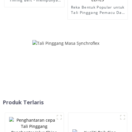
Timing Belt - mempunyai
stok untuk v belt dengan
Reka Bentuk Popular untuk
kualiti yang baik harga
Tali Pinggang Pemacu Dan
rendah, AX BX CX ABCD
Tali Pemasa - Tali pinggang
dengan saiz berbeza harga
kipas tali pinggang penjana
EXW harga rendah - ELITES
jenama ramelman 6PK1875
tali pinggang pk tali
pinggang poli v tali
pinggang v-ribbed tali
pinggang kuasa auto -
ELITES
Produk Terlaris