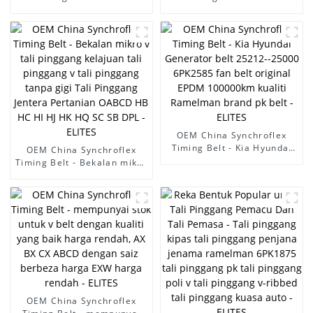
penghantaran tali pinggang
penghantaran tali pinggang
pemasaan tali pinggang
pemasaan tali pinggang
pemasaan industri XL H
pemasaan industri XL H
MXL XL L XH T2.5 T5 T10
MXL XL L XH T2.5 T5 T10
T20 3M 5M 8M 14M tali
T20 3M 5M 8M 14M tali
pinggang getah mesin -
pinggang getah mesin -
ELITES
ELITES
OEM China Synchroflex
Timing Belt - Kia Hyundai
OEM China Synchroflex
Generator belt 25212-
Timing Belt - Bekalan mikro
-25000 6PK2585 fan belt
v tali pinggang kelajuan
original EPDM 100000km
tali pinggang v tali
kualiti Ramelman brand pk
pinggang tanpa gigi Tali
belt - ELITES
Pinggang Jentera Pertanian
OABCD HB HC HI HJ HK HQ
SC SB DPL - ELITES
OEM China Synchroflex