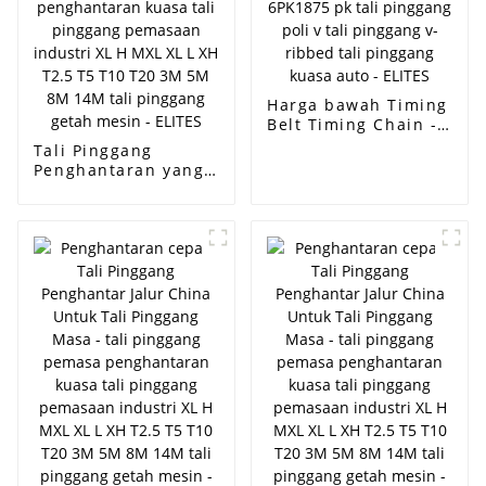
Harga bawah Timing
Belt Timing Chain -
Tali pinggang kipas
Tali Pinggang
tali pinggang
Penghantaran yang
penjana jenama
dibekalkan oleh
ramelman 6PK1875
kilang Tali Pinggang
pk tali pinggang poli
Perindustrian Tali
v tali pinggang v-
Pinggang Pertanian -
ribbed tali pinggang
tali pinggang
kuasa auto - ELITES
pemasa
penghantaran kuasa
tali pinggang
pemasaan industri
XL H MXL XL L XH
T2.5 T5 T10 T20 3M
5M 8M 14M tali
pinggang getah
mesin - ELITES