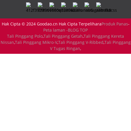
Hak Cipta © 2024 Goodao.cn Hak Cipta Terpelihara
Produk Panas
-
Peta laman -
BLOG TOP
Tali Pinggang Polo
,
Tali Pinggang Getah
,
Tali Pinggang Kereta
Nissan
,
Tali Pinggang Mikro-V
,
Tali Pinggang V-Ribbed
,
Tali Pinggang
V Tugas Ringan
,